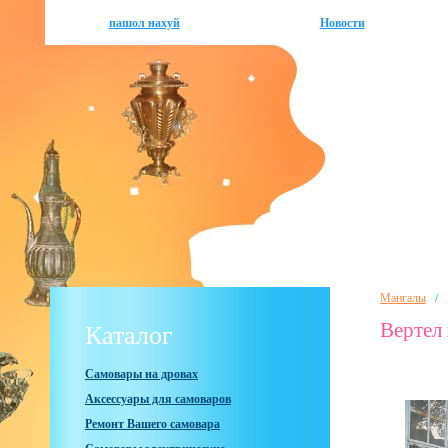
пашол нахуй
Новости
/
Мангалы
Вертел 
Каталог
Самовары на дровах
Аксессуары для самоваров
Ремонт Вашего самовара