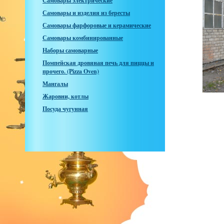
Самовары электрические
Самовары и изделия из бересты
Самовары фарфоровые и керамические
Самовары комбинированные
Наборы самоварные
Помпейская дровяная печь для пиццы и
прочего. (Pizza Oven)
Мангалы
Жаровни, котлы
Посуда чугунная