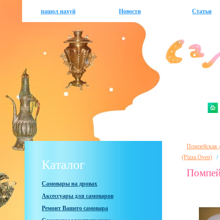
пашол нахуй
Новости
Статьи
Помпейская д
/
(Pizza Oven)
Каталог
Помпей
Самовары на дровах
Аксессуары для самоваров
Ремонт Вашего самовара