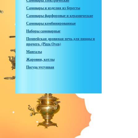
Самовары электрические
Самовары и изделия из бересты
Самовары фарфоровые и керамические
Самовары комбинированные
Наборы самоварные
Помпейская дровяная печь для пиццы и
прочего. (Pizza Oven)
Мангалы
Жаровни, котлы
Посуда чугунная