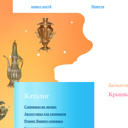
пашол нахуй
Новости
Посуда чугун
Крышка
Каталог
Самовары на дровах
Аксессуары для самоваров
Ремонт Вашего самовара