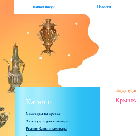
пашол нахуй
Новости
Посуда чугун
Крышка
Каталог
Самовары на дровах
Аксессуары для самоваров
Ремонт Вашего самовара