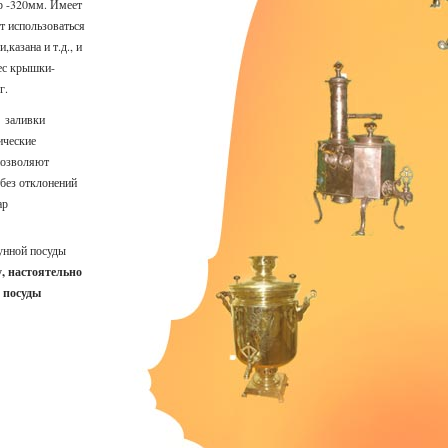
 -320мм. Имеет
т использоваться
казана и т.д., и
ес крышки-
г.
 заливки
ические
позволяют
 без отклонений
ар
гунной посуды
, настоятельно
 посуды