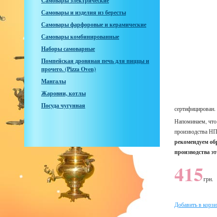
Самовары электрические
Самовары и изделия из бересты
Самовары фарфоровые и керамические
Самовары комбинированные
Наборы самоварные
Помпейская дровяная печь для пиццы и
прочего. (Pizza Oven)
Мангалы
Жаровни, котлы
Посуда чугунная
сертифицирован.
Напоминаем, что 
производства НПП
рекомендуем об
производства э
415
грн.
Добавить в корзи