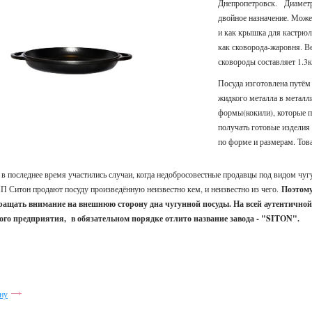
Днепропетровск. Диаметр
двойное назначение. Може
и как крышка для кастрюли,
как сковорода-жаровня. В
сковороды составляет 1.3к
Посуда изготовлена путём
жидкого металла в металл
формы(кокили), которые 
получать готовые изделия
по форме и размерам. Тов
в последнее время участились случаи, когда недобросовестные продавцы под видом чу
 Ситон продают посуду произведённую неизвестно кем, и неизвестно из чего.
Поэтому
ращать внимание на внешнюю сторону дна чугунной посуды. На всей аутентичной
того предприятия, в обязательном порядке отлито название завода - "SITON".
ну