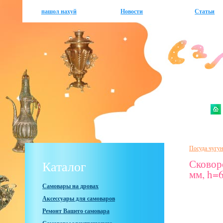
пашол нахуй
Новости
Статьи
Посуда чугун
Сковор
Каталог
мм, h=
Самовары на дровах
Аксессуары для самоваров
Ремонт Вашего самовара