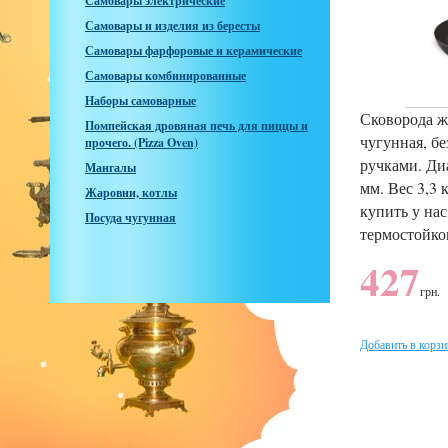
Самовары электрические
Самовары и изделия из бересты
Самовары фарфоровые и керамические
Самовары комбинированные
Наборы самоварные
Сковорода ж
Помпейская дровяная печь для пиццы и
чугунная, б
прочего. (Pizza Oven)
ручками. Ди
Мангалы
мм. Вес 3,3
Жаровни, котлы
купить у на
Посуда чугунная
термостойког
427
грн.
Добавить в корзи