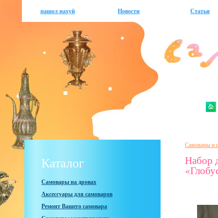
пашол нахуй
Новости
Статьи
Самовары и и
Набор 
Каталог
«Глобу
Самовары на дровах
Аксессуары для самоваров
Ремонт Вашего самовара