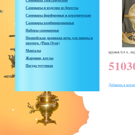
Самовары электрические
Самовары и изделия из бересты
Самовары фарфоровые и керамические
Самовары комбинированные
Наборы самоварные
Помпейская дровяная печь для пиццы и
прочего. (Pizza Oven)
Мангалы
кружек 0,4 л., п
Жаровни, котлы
5103
Посуда чугунная
Добавить в корзи