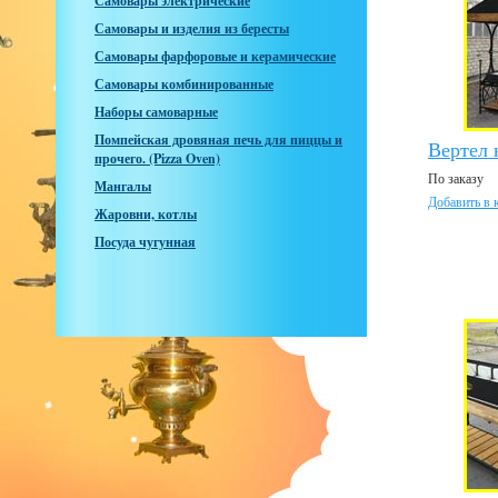
Самовары электрические
Самовары и изделия из бересты
Самовары фарфоровые и керамические
Самовары комбинированные
Наборы самоварные
Помпейская дровяная печь для пиццы и
Вертел 
прочего. (Pizza Oven)
По заказу
Мангалы
Добавить в 
Жаровни, котлы
Посуда чугунная