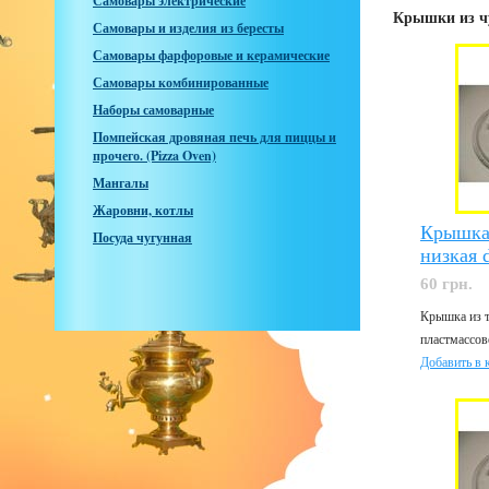
Самовары электрические
Крышки из чу
Самовары и изделия из бересты
Самовары фарфоровые и керамические
Самовары комбинированные
Наборы самоварные
Помпейская дровяная печь для пиццы и
прочего. (Pizza Oven)
Мангалы
Жаровни, котлы
Крышка 
Посуда чугунная
низкая 
60 грн.
Крышка из т
пластмассово
Добавить в 