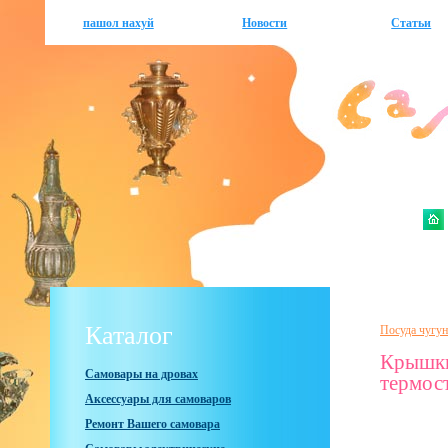
пашол нахуй
Новости
Статьи
Каталог
Посуда чугун
Крышки
Самовары на дровах
термост
Аксессуары для самоваров
Ремонт Вашего самовара